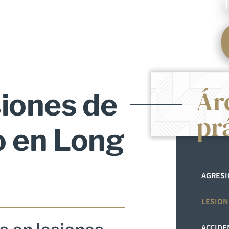
Ár
iones de
pr
o en Long
AGRES
LESION
ACCIDE