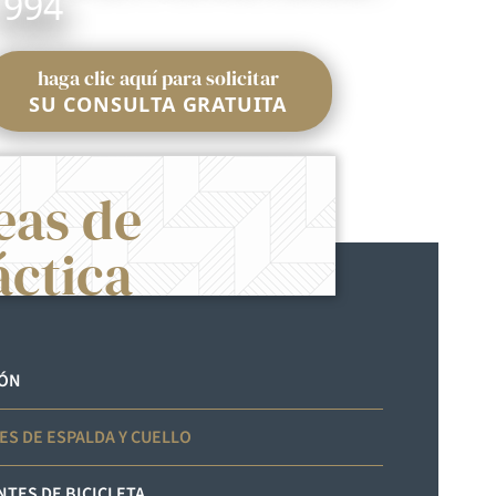
1994
haga clic aquí para solicitar
SU CONSULTA GRATUITA
eas de
áctica
IÓN
ES DE ESPALDA Y CUELLO
NTES DE BICICLETA