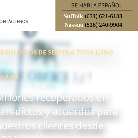
SE HABLA ESPAÑOL
Suffolk
(631) 621-6183
ONTÁCTENOS
Nassau
(516) 240-9904
RGULLOSOS DE SERVIR A TODA LONG
SLAND
Millones recuperados en
veredictos y acuerdos para
nuestros clientes desde