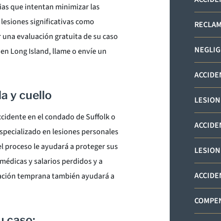
ias que intentan minimizar las
 lesiones significativas como
RECLAM
 una evaluación gratuita de su caso
NEGLIG
en Long Island, llame o envíe un
ACCIDE
a y cuello
LESION
accidente en el condado de Suffolk o
ACCIDE
specializado en lesiones personales
el proceso le ayudará a proteger sus
LESION
médicas y salarios perdidos y a
ACCIDE
igación temprana también ayudará a
COMPEN
u caso: