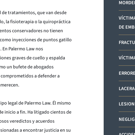
MORDED
d de tratamientos, que van desde
VÍCTIM
la fisioterapia o la quiropráctica
DE EMB
mientos conservadores no tienen
 como inyecciones de puntos gatillo
FRACTU
a. En Palermo Law nos
iones graves de cuello y espalda
VÍCTIM
Como un bufete de abogados
ERRORE
os comprometidos a defender a
e merecen.
LACERA
uipo legal de Palermo Law. Él mismo
LESION
inicio a fin. Ha litigado cientos de
NEGLIG
rosos veredictos y acuerdos
esionadas a encontrar justicia en su
ACCIDE