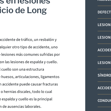
 en lesiones
vicio de Long
DEFECT
LESION
LESION
accidente de tráfico, un resbalón y
alquier otro tipo de accidente, uno
ACCIDE
de lesiones más comunes sufridas por
on las lesiones de espalda y cuello.
LESION
l cuello son una estructura
SÍNDRO
 huesos, articulaciones, ligamentos
n accidente puede causar fracturas
ACCIDE
o hernias discales, todo lo cual
espalda y cuello es la principal
CONDUC
 de ausencias laborales.