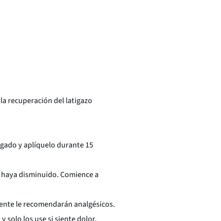
a recuperación del latigazo
elgado y aplíquelo durante 15
n haya disminuido. Comience a
ente le recomendarán analgésicos.
 solo los use si siente dolor.